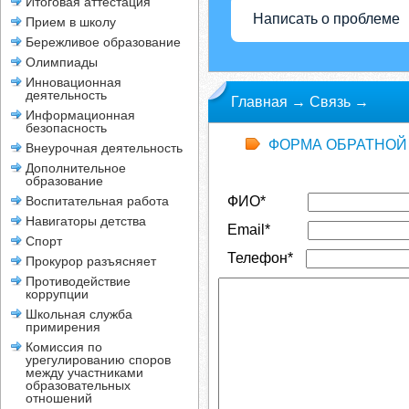
Итоговая аттестация
Написать о проблеме
Прием в школу
Бережливое образование
Олимпиады
Инновационная
деятельность
Главная
→
Связь
→
Информационная
безопасность
ФОРМА ОБРАТНОЙ
Внеурочная деятельность
Дополнительное
образование
Воспитательная работа
ФИО*
Навигаторы детства
Email*
Спорт
Телефон*
Прокурор разъясняет
Противодействие
коррупции
Школьная служба
примирения
Комиссия по
урегулированию споров
между участниками
образовательных
отношений