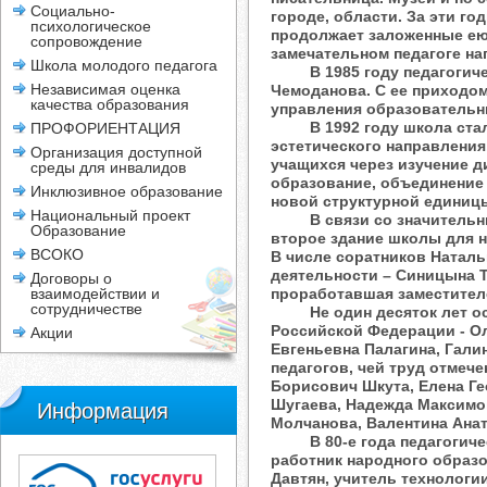
Социально-
городе, области. За эти г
психологическое
продолжает заложенные ею 
сопровождение
замечательном педагоге н
Школа молодого педагога
В 1985 году педагогичес
Независимая оценка
Чемоданова. С ее приходом
качества образования
управления образовательн
В 1992 году школа стала
ПРОФОРИЕНТАЦИЯ
эстетического направления
Организация доступной
учащихся через изучение д
среды для инвалидов
образование, объединение 
Инклюзивное образование
новой структурной единицы
Национальный проект
В связи со значительным 
Образование
второе здание школы для 
ВСОКО
В числе соратников Натал
деятельности – Синицына Т
Договоры о
взаимодействии и
проработавшая заместител
сотрудничестве
Не один десяток лет оста
Российской Федерации - Ол
Акции
Евгеньевна Палагина, Гал
педагогов, чей труд отмеч
Борисович Шкута, Елена Г
Шугаева, Надежда Максимов
Информация
Молчанова, Валентина Анат
В 80-е года педагогическ
работник народного образо
Давтян, учитель технологи