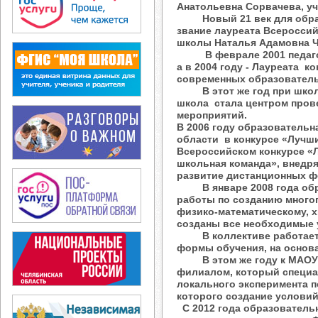
Анатольевна Сорвачева, уч
Новый 21 век для образо
звание лауреата Всероссий
школы Наталья Адамовна Ч
В феврале 2001 педагогич
а в 2004 году - Лауреата 
современных образователь
В этот же год при школе 
школа стала центром пров
мероприятий.
В 2006 году образовательн
области в конкурсе «Лучши
Всероссийском конкурсе «
школьная команда», внед
развитие дистанционных ф
В январе 2008 года обра
работы по созданию много
физико-математическому, 
созданы все необходимые
В коллективе работает у
формы обучения, на основ
В этом же году к МАОУ «
филиалом, который специа
локального эксперимента п
которого создание условий
С 2012 года образователь