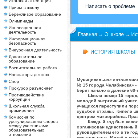
Итоговая аттестация
Написать о проблеме
Прием в школу
Бережливое образование
Олимпиады
Инновационная
деятельность
Главная
→
О школе
→
Ис
Информационная
безопасность
Внеурочная деятельность
ИСТОРИЯ ШКОЛЫ
Дополнительное
образование
Воспитательная работа
Навигаторы детства
Муниципальное автономно
Спорт
№ 15 города Челябинска» -
Прокурор разъясняет
берет начало в далекие 60-
Противодействие
Школа номер 15 города Ч
коррупции
молодой энергичный учител
Школьная служба
учащихся переступили пор
примирения
судьбой страны. Кипела ш
центром микрорайона. Пра
Комиссия по
урегулированию споров
Каждый год был наполнен 
между участниками
организован единственный 
образовательных
руководителем его в те го
отношений
писательница. Музей и по с