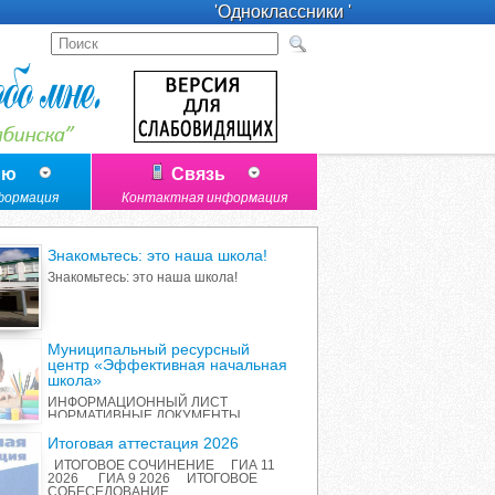
'Одноклассники '
лю
Связь
формация
Контактная информация
Знакомьтесь: это наша школа!
Знакомьтесь: это наша школа!
Муниципальный ресурсный
центр «Эффективная начальная
школа»
ИНФОРМАЦИОННЫЙ ЛИСТ
НОРМАТИВНЫЕ ДОКУМЕНТЫ
ПЕРЕЧЕНЬ ИННОВАЦИОННЫХ
ПРОДУКТОВ РАБОТА С
Итоговая аттестация 2026
РОДИТЕЛЯМИ ОТЧЕТ О
ИТОГОВОЕ СОЧИНЕНИЕ ГИА 11
РЕАЛИЗАЦИИ ПРОЕКТА
2026 ГИА 9 2026 ИТОГОВОЕ
СОБЕСЕДОВАНИЕ