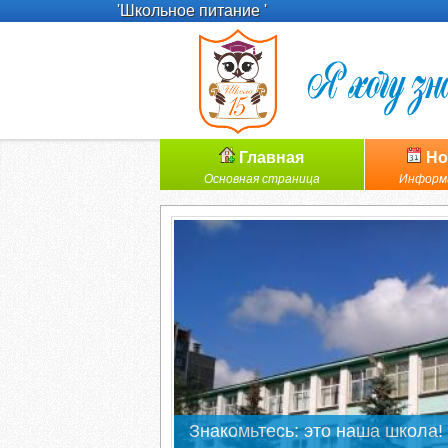
'Школьное питание '
Главная
Но
Основная страница
Информ
Знакомьтесь: это наша школа!