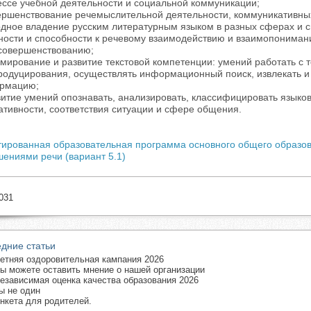
ссе учебной деятельности и социальной коммуникации;
вершенствование речемыслительной деятельности, коммуникативны
дное владение русским литературным языком в разных сферах и с
ности и способности к речевому взаимодействию и взаимопониман
совершенствованию;
мирование и развитие текстовой компетенции: умений работать с те
продуцирования, осуществлять информационный поиск, извлекать 
рмацию;
витие умений опознавать, анализировать, классифицировать языков
тивности, соответствия ситуации и сфере общения.
тированная образовательная программа основного общего образо
ениями речи (вариант 5.1)
031
дние статьи
етняя оздоровительная кампания 2026
ы можете оставить мнение о нашей организации
езависимая оценка качества образования 2026
ы не один
нкета для родителей.