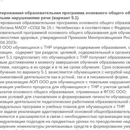
тированная образовательная программа основного общего о
лыми нарушениями речи (вариант 5.1)
ированная образовательная программа основного общего образов
аботана МАОУ «СОШ № 15 г. Челябинска» в соответствии с Федера
зовательной программой основного общего образования для обуч
жностями здоровья, утвержденной Приказом Минпросвещения Росси
.04.2023г.
 ООО обучающихся с ТНР определяет содержание образования, о
зации, содержит три раздела: целевой, содержательный и органи
нт 5.1 предполагает, что обучающийся с ТНР получает образован
овым достижениям к моменту завершения обучения образованию с
тием, находясь в их среде и в те же сроки обучения. Срок освоен
бучения по варианту 5.1 зачисляются обучающиеся с негрубой нед
никативной деятельности как в устной, так и в письменной форме.
ми реализации АОП ООО для обучающихся с тяжелыми нарушениями
изация учебного процесса для обучающихся с ТНР с учетом целе
льтатов основного общего образования, отраженных в ФГОС ООО;
ание условий для становления и формирования личности обучающе
изация деятельности педагогических работников образовательной
видуальных программ и учебных планов для обучающихся с ТНР.
 и задачи реализации адаптированной основной общеобразовател
няются и расширяются в связи с необходимостью организации ко
идуализации подходов на предметных уроках по преодолению недо
ширение номенклатуры речеязыковых средств и формирование уме