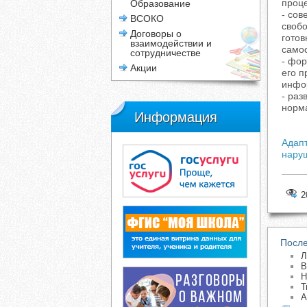
проце
Образование
- со
ВСОКО
свобо
Договоры о
готов
взаимодействии и
само
сотрудничестве
- фор
Акции
его 
инфо
- раз
норма
Информация
Адап
наруш
2
После
Л
В
Н
Т
А