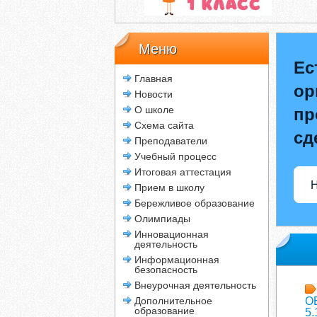
Меню
Ес
Главная
ор
Новости
О школе
пр
Схема сайта
сд
Преподаватели
Учебный процесс
Итоговая аттестация
Н
Прием в школу
Бережливое образование
Олимпиады
Инновационная
деятельность
Информационная
безопасность
Внеурочная деятельность
Дополнительное
О
образование
5.