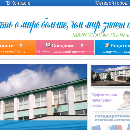
'В Контакте'
'Сетевой город'
вости
Сведения
Родите
ационный блок
об образовательной организации
актуальная ин