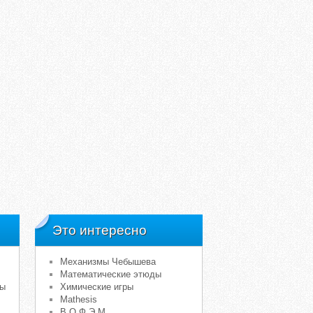
Это интересно
Механизмы Чебышева
Математические этюды
мы
Химические игры
Mathesis
В.О.Ф.Э.М