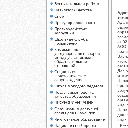
Воспитательная работа
Навигаторы детства
Адап
Спорт
тяже
Адапт
Прокурор разъясняет
разр
Противодействие
обра
коррупции
возмо
Школьная служба
от 02
примирения
АООП
Комиссия по
реали
урегулированию споров
Вариа
между участниками
итог
образовательных
отношений
разви
Для о
Социально-
психологическое
комму
сопровождение
Целя
орган
Школа молодого педагога
резу
Независимая оценка
созд
качества образования
орган
ПРОФОРИЕНТАЦИЯ
инди
Организация доступной
Цели
среды для инвалидов
допол
Инклюзивное образование
индив
- рас
Национальный проект