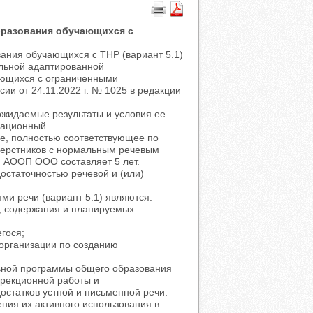
бразования обучающихся с
ания обучающихся с ТНР (вариант 5.1)
льной адаптированной
ающихся с ограниченными
и от 24.11.2022 г. № 1025 в редакции
жидаемые результаты и условия ее
зационный.
ие, полностью соответствующее по
верстников с нормальным речевым
ия АООП ООО составляет 5 лет.
остаточностью речевой и (или)
 речи (вариант 5.1) являются:
й, содержания и планируемых
гося;
 организации по созданию
ьной программы общего образования
ррекционной работы и
статков устной и письменной речи:
ния их активного использования в