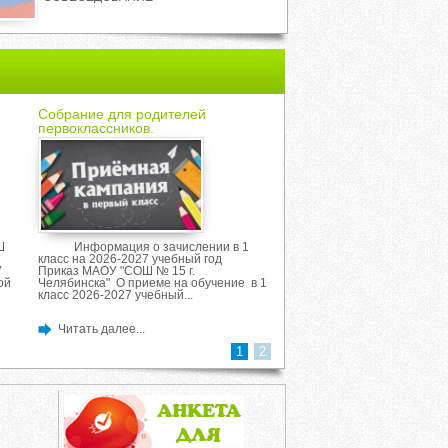
Собрание для родителей
Минута молчания
первоклассников.
Ш
Информация о зачислении в 1
22 июня 2026 года в 12:
класс на 2026-2027 учебный год
стране пройдет
У
Приказ МАОУ "СОШ № 15 г.
масштабная Всероссийская
ой
Челябинска" О приеме на обучение в 1
«Минута молчания», посвя
класс 2026-2027 учебный...
памяти жертв Великой Оте
войны. Минута молчания –..
Читать далее...
Читать далее...
1
2