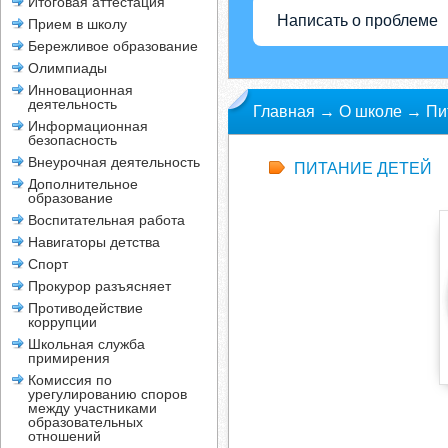
Итоговая аттестация
Написать о проблеме
Прием в школу
Бережливое образование
Олимпиады
Инновационная
деятельность
Главная
→
О школе
→
Пи
Информационная
безопасность
Внеурочная деятельность
ПИТАНИЕ ДЕТЕЙ
Дополнительное
образование
Воспитательная работа
Навигаторы детства
Спорт
Прокурор разъясняет
Противодействие
коррупции
Школьная служба
примирения
Комиссия по
урегулированию споров
между участниками
образовательных
отношений