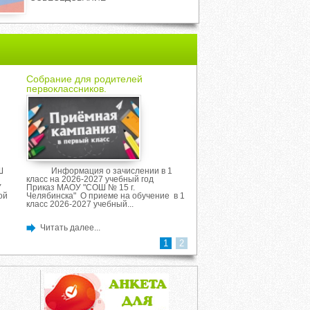
Собрание для родителей
Минута молчания
первоклассников.
Ш
Информация о зачислении в 1
22 июня 2026 года в 12:
класс на 2026-2027 учебный год
стране пройдет
У
Приказ МАОУ "СОШ № 15 г.
масштабная Всероссийская
ой
Челябинска" О приеме на обучение в 1
«Минута молчания», посвя
класс 2026-2027 учебный...
памяти жертв Великой Оте
войны. Минута молчания –..
Читать далее...
Читать далее...
1
2