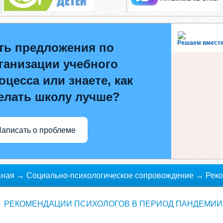
Решаем вмест
ть предложения по
ганизации учебного
оцесса или знаете, как
елать школу лучше?
аписать о проблеме
вная
→
Социально-психологическое сопровождение
→
Реко
демии.
РЕКОМЕНДАЦИИ ПСИХОЛОГОВ В ПЕРИОД ПАНДЕМИИ