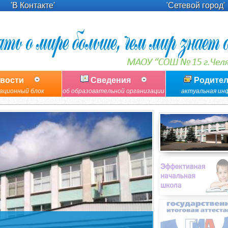
'В Контакте'
'Сетевой город'
вости
Сведения
Родите
ационный блок
об образовательной организации
актуальная ин