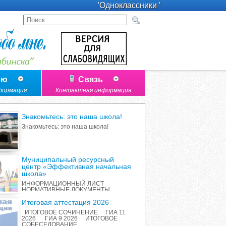
'Одноклассники '
лю
Связь
формация
Контактная информация
Знакомьтесь: это наша школа!
Знакомьтесь: это наша школа!
Муниципальный ресурсный
центр «Эффективная начальная
школа»
ИНФОРМАЦИОННЫЙ ЛИСТ
НОРМАТИВНЫЕ ДОКУМЕНТЫ
ПЕРЕЧЕНЬ ИННОВАЦИОННЫХ
ПРОДУКТОВ РАБОТА С
Итоговая аттестация 2026
РОДИТЕЛЯМИ ОТЧЕТ О
ИТОГОВОЕ СОЧИНЕНИЕ ГИА 11
РЕАЛИЗАЦИИ ПРОЕКТА
2026 ГИА 9 2026 ИТОГОВОЕ
СОБЕСЕДОВАНИЕ