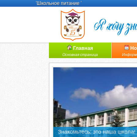
'Школьное питание '
Главная
Но
Основная страница
Информ
Знакомьтесь: это наша школа!