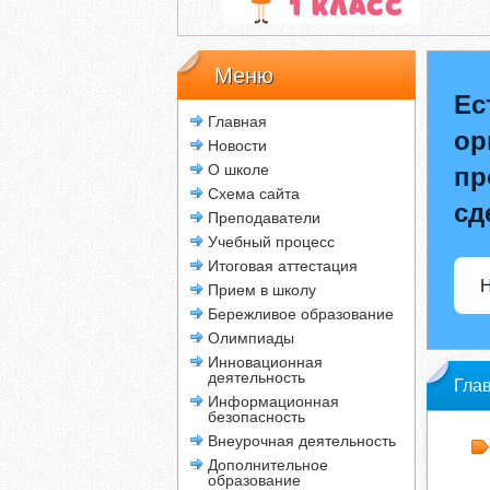
Меню
Ес
Главная
ор
Новости
О школе
пр
Схема сайта
сд
Преподаватели
Учебный процесс
Итоговая аттестация
Н
Прием в школу
Бережливое образование
Олимпиады
Инновационная
деятельность
Гла
Информационная
безопасность
пан
Внеурочная деятельность
Дополнительное
образование