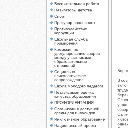
Воспитательная работа
Навигаторы детства
Спорт
Прокурор разъясняет
Противодействие
коррупции
Школьная служба
примирения
Комиссия по
урегулированию споров
между участниками
образовательных
отношений
Бере
Социально-
психологическое
сопровождение
В сов
включ
Школа молодого педагога
труда
Независимая оценка
береж
качества образования
Основ
ПРОФОРИЕНТАЦИЯ
управ
Организация доступной
совер
среды для инвалидов
Отли
Инклюзивное образование
к сво
однак
Национальный проект