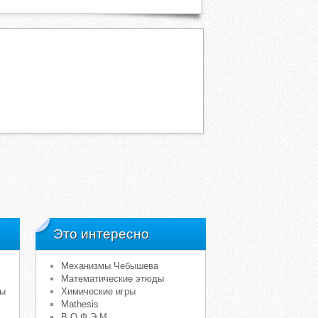
Это интересно
Механизмы Чебышева
Математические этюды
мы
Химические игры
Mathesis
В.О.Ф.Э.М