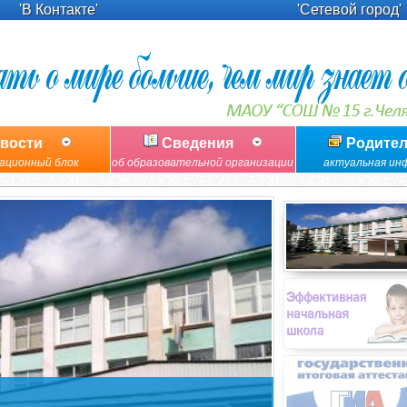
'В Контакте'
'Сетевой город'
вости
Сведения
Родите
ационный блок
об образовательной организации
актуальная ин