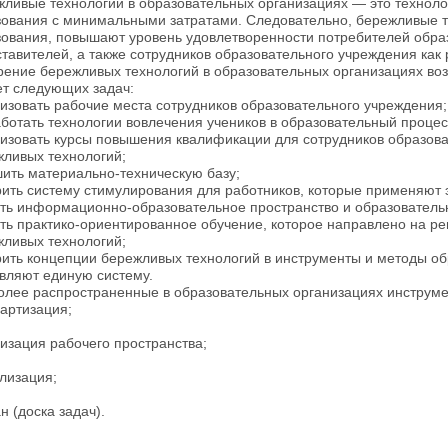
ливые технологии в образовательных организациях — это техноло
зования с минимальными затратами. Следовательно, бережливые 
ования, повышают уровень удовлетворенности потребителей образ
тавителей, а также сотрудников образовательного учреждения как 
ение бережливых технологий в образовательных организациях во
ет следующих задач:
изовать рабочие места сотрудников образовательного учреждения;
ботать технологии вовлечения учеников в образовательный процес
низовать курсы повышения квалификации для сотрудников образов
жливых технологий;
ить материально-техническую базу;
ить систему стимулирования для работников, которые применяют
ить информационно-образовательное пространство и образователь
ть практико-ориентированное обучение, которое направлено на 
жливых технологий;
ить концепции бережливых технологий в инструменты и методы об
вляют единую систему.
олее распространенные в образовательных организациях инструме
артизация;
изация рабочего пространства;
лизация;
н (доска задач).