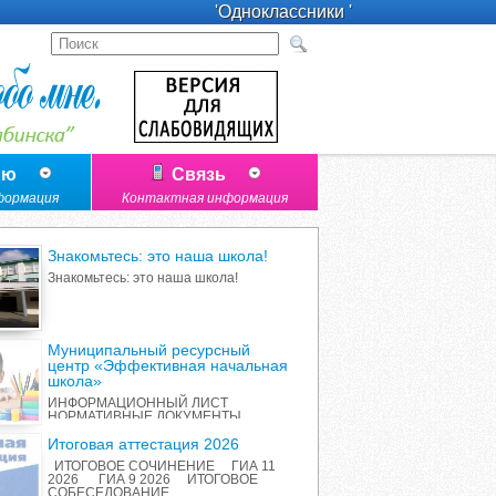
'Одноклассники '
лю
Связь
формация
Контактная информация
Знакомьтесь: это наша школа!
Знакомьтесь: это наша школа!
Муниципальный ресурсный
центр «Эффективная начальная
школа»
ИНФОРМАЦИОННЫЙ ЛИСТ
НОРМАТИВНЫЕ ДОКУМЕНТЫ
ПЕРЕЧЕНЬ ИННОВАЦИОННЫХ
ПРОДУКТОВ РАБОТА С
Итоговая аттестация 2026
РОДИТЕЛЯМИ ОТЧЕТ О
ИТОГОВОЕ СОЧИНЕНИЕ ГИА 11
РЕАЛИЗАЦИИ ПРОЕКТА
2026 ГИА 9 2026 ИТОГОВОЕ
СОБЕСЕДОВАНИЕ