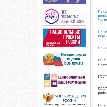
Прика
целев
Челя
Прика
береж
Прика
ГОСТ
Стан
ГОСТ
ГОСТ
рабоч
ГОСТ