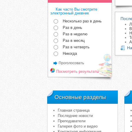
Как часто Вы смотрите
электронный дневник
После
Несколько раз в день
Л
Раз в день
В
Н
Раз в неделю
Т
Раз в месяц
А
Раз в четверть
На
Никогда
Проголосовать
Посмотреть результаты
Основные разделы
Главная страница
Последние новости
Преподаватели
Галерея фото и видео
Контактная информация