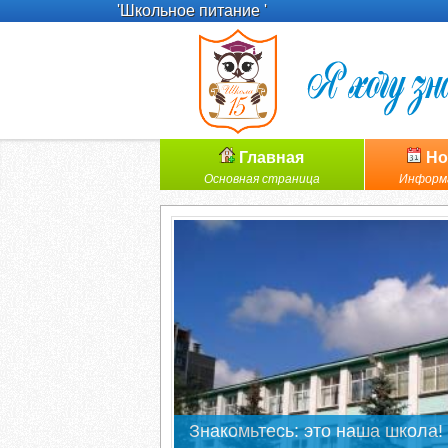
'Школьное питание '
Главная
Но
Основная страница
Информ
Знакомьтесь: это наша школа!