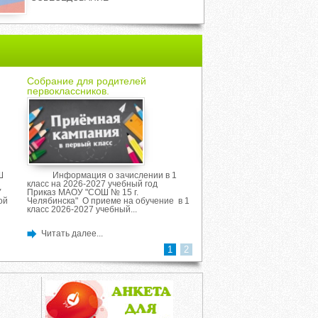
Собрание для родителей
Минута молчания
первоклассников.
Ш
Информация о зачислении в 1
22 июня 2026 года в 12:
класс на 2026-2027 учебный год
стране пройдет
У
Приказ МАОУ "СОШ № 15 г.
масштабная Всероссийская
ой
Челябинска" О приеме на обучение в 1
«Минута молчания», посвя
класс 2026-2027 учебный...
памяти жертв Великой Оте
войны. Минута молчания –..
Читать далее...
Читать далее...
1
2