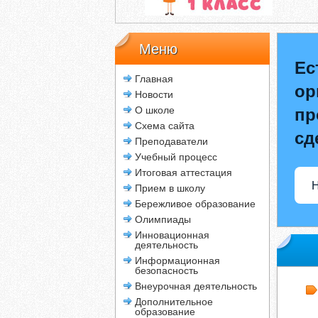
Меню
Ес
Главная
ор
Новости
О школе
пр
Схема сайта
сд
Преподаватели
Учебный процесс
Итоговая аттестация
Н
Прием в школу
Бережливое образование
Олимпиады
Инновационная
деятельность
Информационная
безопасность
Внеурочная деятельность
Дополнительное
образование