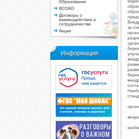
Береж
Образование
обра
ВСОКО
образ
Договоры о
предс
взаимодействии и
Внедр
сотрудничестве
за сч
Акции
орган
разра
орга
бере
Информация
улучш
внедр
разв
разви
бере
внедр
соста
Наиб
станд
орган
визуа
канба