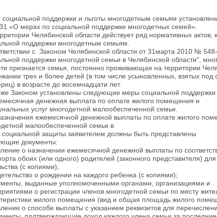
 социальной поддержки и льготы многодетным семьям установлен
31 «О мерах по социальной поддержке многодетных семей».
рритории Челябинской области действует ряд нормативных актов,
альной поддержки многодетным семьям.
тветствии с Законом Челябинской области от 31марта 2010 № 548
льной поддержки многодетной семьи в Челябинской области", мно
сти признается семья, постоянно проживающая на территории Чел
жании трех и более детей (в том числе усыновленных, взятых под 
риц) в возрасте до восемнадцати лет.
 же Законом установлены следующие меры социальной поддержки
жемесячная денежная выплата по оплате жилого помещения и
унальных услуг многодетной малообеспеченной семье.
назначения ежемесячной денежной выплаты по оплате жилого пом
одетной малообеспеченной семье в
н социальной защиты заявителем должны быть представлены
ующие документы:
явление о назначении ежемесячной денежной выплаты по соответс
порта обоих (или одного) родителей (законного представителя) дл
ьства (с копиями);
детельство о рождении на каждого ребенка (с копиями);
кументы, выданные уполномоченными органами, организациями и
риятиями о регистрации членов многодетной семьи по месту жите
ктеристики жилого помещения (вид и общая площадь жилого поме
вление о способе выплаты с указанием реквизитов для перечислени
ументы, подтверждающие доход каждого члена семьи за последние