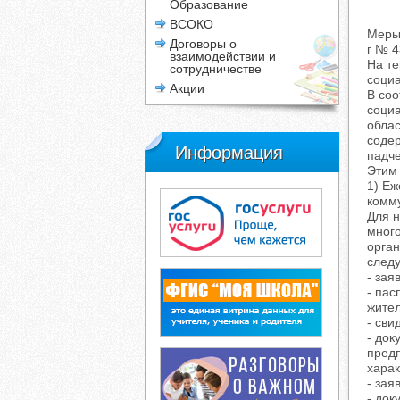
Образование
ВСОКО
Меры
Договоры о
г № 4
взаимодействии и
На те
сотрудничестве
соци
Акции
В соо
социа
обла
содер
Информация
падче
Этим
1) Е
комм
Для 
мног
орга
след
- за
- пас
жител
- сви
- до
предп
хара
- зая
- док