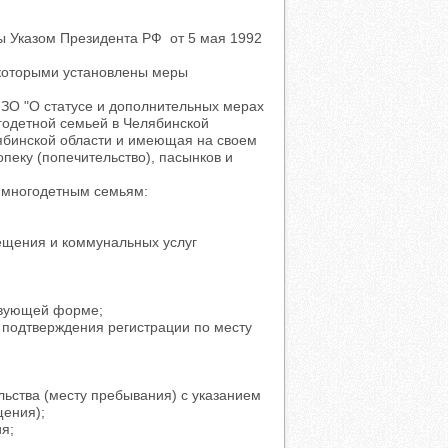
ы Указом Президента РФ от 5 мая 1992
 которыми установлены меры
-ЗО "О статусе и дополнительных мерах
годетной семьей в Челябинской
ябинской области и имеющая на своем
опеку (попечительство), пасынков и
 многодетным семьям:
ещения и коммунальных услуг
твующей форме;
я подтверждения регистрации по месту
льства (месту пребывания) с указанием
щения);
я;