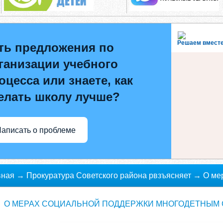
Решаем вмест
ть предложения по
ганизации учебного
оцесса или знаете, как
елать школу лучше?
аписать о проблеме
вная
→
Прокуратура Советского района рвзъясняет
→
О ме
годетным семьям
О МЕРАХ СОЦИАЛЬНОЙ ПОДДЕРЖКИ МНОГОДЕТНЫМ