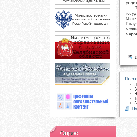
родит
Такж
госуд
Минис
Получ
можно
мероп
1
После
Л
В
Н
Т
А
На
Опрос