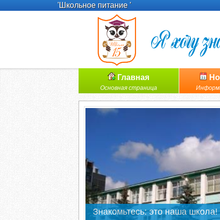
'Школьное питание '
Главная
Но
Основная страница
Информ
Знакомьтесь: это наша школа!