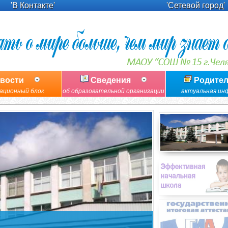
'В Контакте'
'Сетевой город'
вости
Сведения
Родите
ационный блок
об образовательной организации
актуальная ин