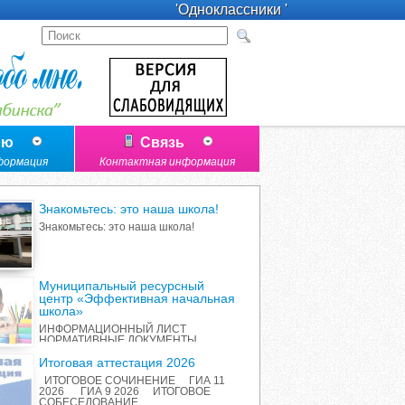
'Одноклассники '
лю
Связь
формация
Контактная информация
Знакомьтесь: это наша школа!
Знакомьтесь: это наша школа!
Муниципальный ресурсный
центр «Эффективная начальная
школа»
ИНФОРМАЦИОННЫЙ ЛИСТ
НОРМАТИВНЫЕ ДОКУМЕНТЫ
ПЕРЕЧЕНЬ ИННОВАЦИОННЫХ
ПРОДУКТОВ РАБОТА С
Итоговая аттестация 2026
РОДИТЕЛЯМИ ОТЧЕТ О
ИТОГОВОЕ СОЧИНЕНИЕ ГИА 11
РЕАЛИЗАЦИИ ПРОЕКТА
2026 ГИА 9 2026 ИТОГОВОЕ
СОБЕСЕДОВАНИЕ