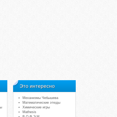
Это интересно
Механизмы Чебышева
Математические этюды
мы
Химические игры
Mathesis
В.О.Ф.Э.М