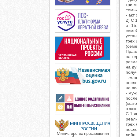
три 
семьи
- акт
2) С 
от 15
семей
уста
трех 
(сем
Прав
на те
разм
на ду
получ
- жен
после
не во
- му
посл
(мате
в зак
С 1 я
реали
трех 
после
либо 