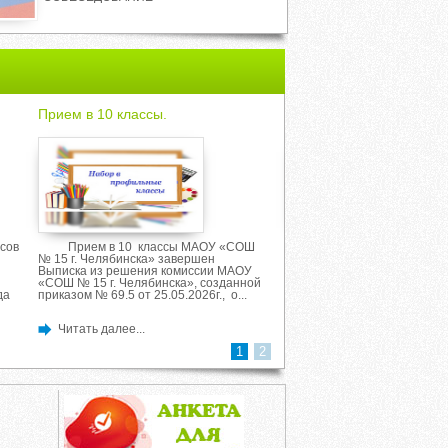
Прием в 10 классы.
Собрание для родител
первоклассников.
сов
Прием в 10 классы МАОУ «СОШ
Информация о зачисл
№ 15 г. Челябинска» завершен
класс на 2026-2027 учебны
Выписка из решения комиссии МАОУ
Приказ МАОУ "СОШ № 15 г.
«СОШ № 15 г. Челябинска», созданной
Челябинска" О приеме на о
да
приказом № 69.5 от 25.05.2026г., о...
класс 2026-2027 учебный...
Читать далее...
Читать далее...
1
2