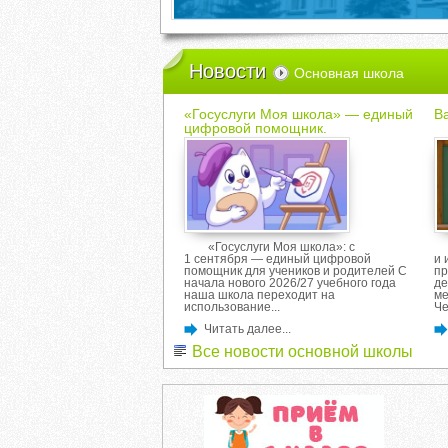
Новости
Основная школа
«Госуслуги Моя школа» — единый
Ва
цифровой помощник.
«Госуслуги Моя школа»: с
1 сентября — единый цифровой
и 
помощник для учеников и родителей С
пр
начала нового 2026/27 учебного года
де
наша школа переходит на
ме
использование...
Че
Читать далее...
Все новости основной школы