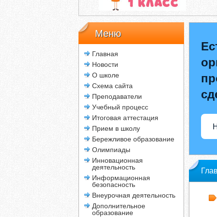
Меню
Ес
Главная
ор
Новости
О школе
пр
Схема сайта
сд
Преподаватели
Учебный процесс
Итоговая аттестация
Н
Прием в школу
Бережливое образование
Олимпиады
Инновационная
деятельность
Гла
Информационная
безопасность
мно
Внеурочная деятельность
Дополнительное
образование