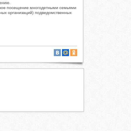
ению.
ное посещение многодетными семьями
тных организаций) подведомственных