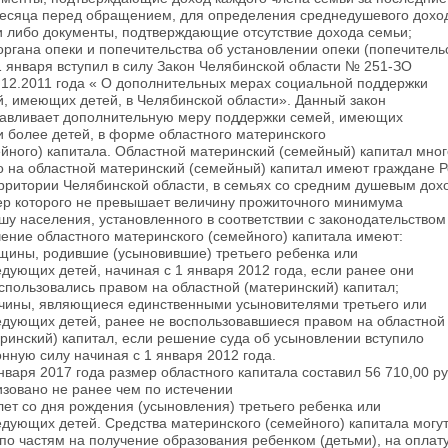
месяца перед обращением, для определения среднедушевого дохо
 либо документы, подтверждающие отсутствие дохода семьи;
 органа опеки и попечительства об установлении опеки (попечитель
1 января вступил в силу Закон Челябинской области № 251-ЗО
.12.2011 года « О дополнительных мерах социальной поддержки
, имеющих детей, в Челябинской области». Данный закон
навливает дополнительную меру поддержки семей, имеющих
и более детей, в форме областного материнского
ейного) капитала. Областной материнский (семейный) капитал мн
о на областной материнский (семейный) капитал имеют граждане
рритории Челябинской области, в семьях со средним душевым дох
ер которого не превышает величину прожиточного минимума
шу населения, установленного в соответствии с законодательством
ение областного материнского (семейного) капитала имеют:
щины, родившие (усыновившие) третьего ребенка или
дующих детей, начиная с 1 января 2012 года, если ранее они
спользовались правом на областной (материнский) капитал;
жчины, являющиеся единственными усыновителями третьего или
едующих детей, ранее не воспользовавшиеся правом на областной
ринский) капитал, если решение суда об усыновлении вступило
онную силу начиная с 1 января 2012 года.
нваря 2017 года размер областного капитала составил 56 710,00 р
зовано не ранее чем по истечении
лет со дня рождения (усыновления) третьего ребенка или
дующих детей. Средства материнского (семейного) капитала могу
по частям на получение образования ребенком (детьми), на оплат