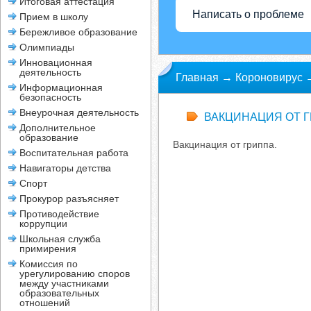
Итоговая аттестация
Написать о проблеме
Прием в школу
Бережливое образование
Олимпиады
Инновационная
деятельность
Главная
→
Короновирус
Информационная
безопасность
Внеурочная деятельность
ВАКЦИНАЦИЯ ОТ Г
Дополнительное
образование
Вакцинация от гриппа.
Воспитательная работа
Навигаторы детства
Спорт
Прокурор разъясняет
Противодействие
коррупции
Школьная служба
примирения
Комиссия по
урегулированию споров
между участниками
образовательных
отношений